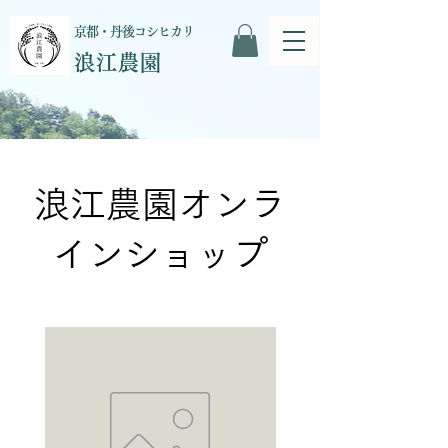
京都・丹後コシヒカリ
浪江農園
​浪江農園オンラ
インショップ