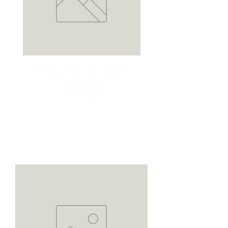
丹後コシヒカリ玄米
丹後コシヒカリ
【30kg】
価格
￥15,000