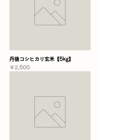
丹後コシヒカリ玄米【5kg】
価格
￥2,500