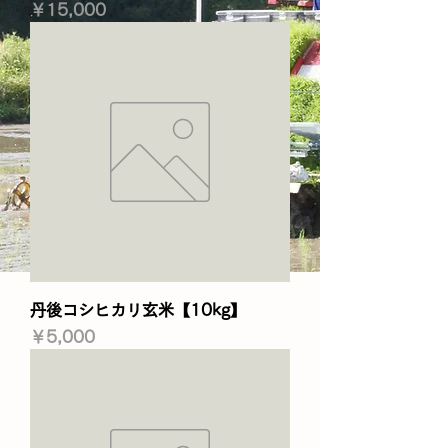
価格
￥15,000
丹後コシヒカリ玄米【10kg】
価格
￥5,000