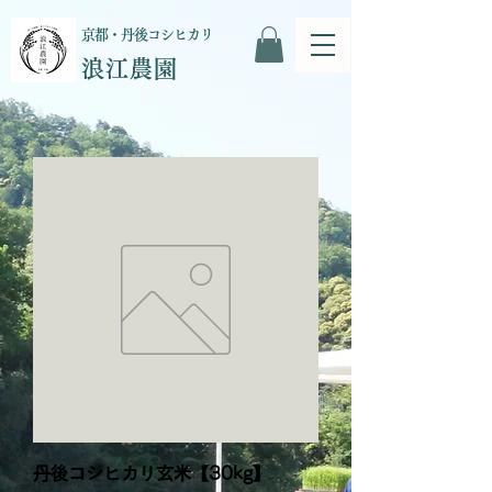
京都・丹後コシヒカリ
浪江農園
丹後コシヒカリ玄米【30kg】